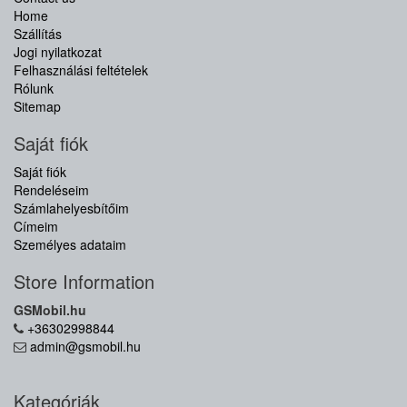
Home
Szállítás
Jogi nyilatkozat
Felhasználási feltételek
Rólunk
Sitemap
Saját fiók
Saját fiók
Rendeléseim
Számlahelyesbítőim
Címeim
Személyes adataim
Store Information
GSMobil.hu
+36302998844
admin@gsmobil.hu
Kategóriák