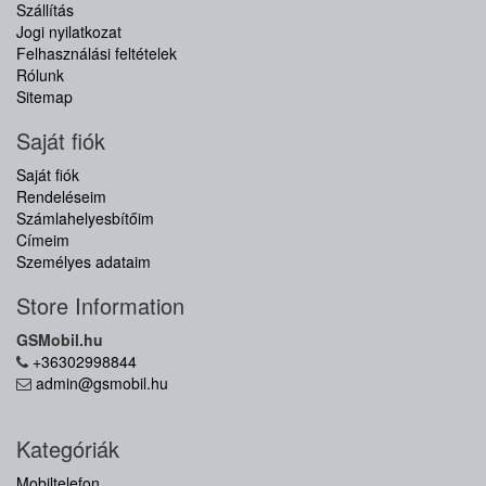
Szállítás
Jogi nyilatkozat
Felhasználási feltételek
Rólunk
Sitemap
Saját fiók
Saját fiók
Rendeléseim
Számlahelyesbítőim
Címeim
Személyes adataim
Store Information
GSMobil.hu
+36302998844
admin@gsmobil.hu
Kategóriák
Mobiltelefon