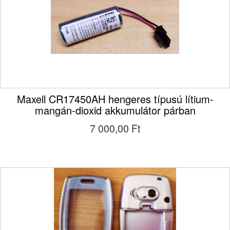
Maxell CR17450AH hengeres típusú lítium-
mangán-dioxid akkumulátor párban
7 000,00 Ft‎