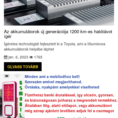
Az akkumulátorok új generációja 1200 km-es hatótávot
ígér
Ígéretes technológiát fejlesztett ki a Toyota, ami a lítiumionos
akkumulátorok helyébe léphet
jan. 6, 2023
1765
OLVASS TOVÁBB
Minden ami a mobilodhoz kell!
Szerszám amivel megjavíthatod.
Övtáska, nyakpánt amelyekkel viselheted
Fizethetsz banki átutalással, így olcsón, gyorsan,
és biztonságosan juthatsz a megrendelt termékhez.
Általában 50g. alatti előlapot, vagy akkumulátort
még aznap ajánlott levélben adjuk fel a csomagot