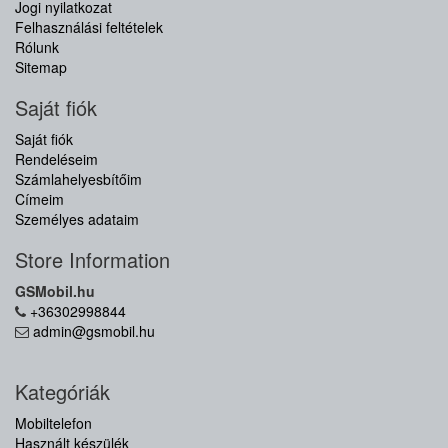
Jogi nyilatkozat
Felhasználási feltételek
Rólunk
Sitemap
Saját fiók
Saját fiók
Rendeléseim
Számlahelyesbítőim
Címeim
Személyes adataim
Store Information
GSMobil.hu
+36302998844
admin@gsmobil.hu
Kategóriák
Mobiltelefon
Használt készülék