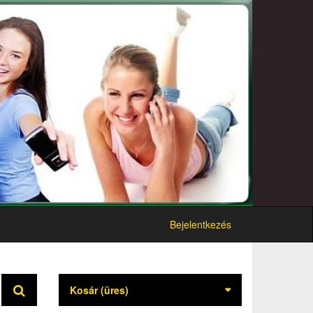
Bejelentkezés
Kosár
(üres)