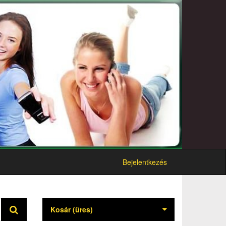
Bejelentkezés
Kosár
(üres)