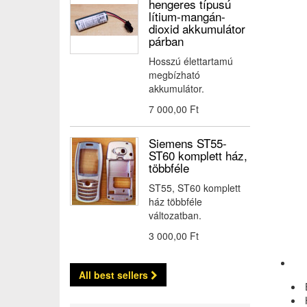
hengeres típusú
lítium-mangán-
dioxid akkumulátor
párban
Hosszú élettartamú
megbízható
akkumulátor.
7 000,00 Ft‎
Siemens ST55-
ST60 komplett ház,
többféle
ST55, ST60 komplett
ház többféle
változatban.
3 000,00 Ft‎
All best sellers