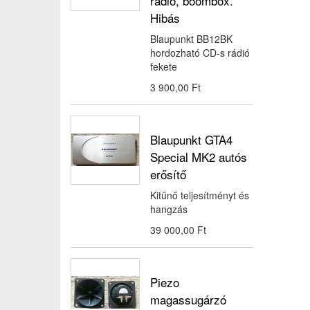
rádió, boombox.
Hibás
Blaupunkt BB12BK
hordozható CD-s rádió
fekete
3 900,00 Ft‎
Blaupunkt GTA4
Special MK2 autós
erősítő
Kitűnő teljesítményt és
hangzás
39 000,00 Ft‎
Piezo
magassugárzó