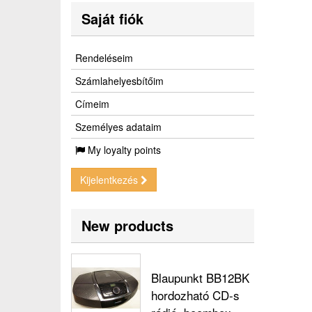
Saját fiók
Rendeléseim
Számlahelyesbítőim
Címeim
Személyes adataim
My loyalty points
Kijelentkezés
New products
Blaupunkt BB12BK
hordozható CD-s