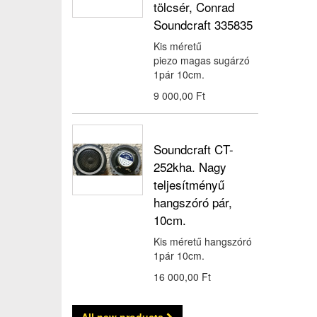
tölcsér, Conrad
Soundcraft 335835
Kis méretű
piezo magas sugárzó
1pár 10cm.
9 000,00 Ft‎
Soundcraft CT-
252kha. Nagy
teljesítményű
hangszóró pár,
10cm.
Kis méretű hangszóró
1pár 10cm.
16 000,00 Ft‎
All new products