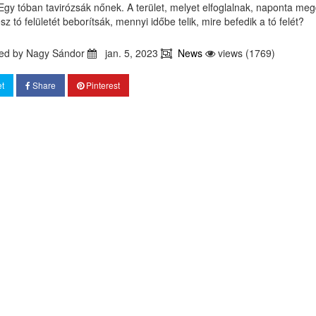
Egy tóban tavirózsák nőnek. A terület, melyet elfoglalnak, naponta m
sz tó felületét beborítsák, mennyi időbe telik, mire befedik a tó felét?
ed by
Nagy Sándor
jan. 5, 2023
News
views (1769)
t
Share
Pinterest