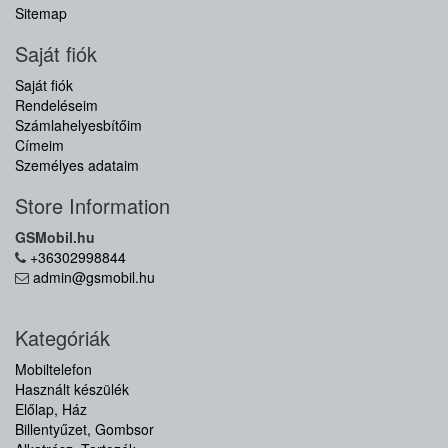
Sitemap
Saját fiók
Saját fiók
Rendeléseim
Számlahelyesbítőim
Címeim
Személyes adataim
Store Information
GSMobil.hu
+36302998844
admin@gsmobil.hu
Kategóriák
Mobiltelefon
Használt készülék
Előlap, Ház
Billentyűzet, Gombsor