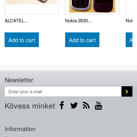
ALCATEL...
Nokia 2630...
Nokia
Add to cart
Add to cart
Add
Newsletter
Kövess minket
Information