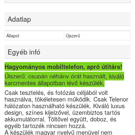
Adatlap
Állapot
Újszerű
Egyéb infó
Hagyományos mobiltelefon, apró útitárs!
Újszerű, csupán néhány órát használt, kiváló
karcmentes állapotban lévő készülék.
Csak tesztelés, és fotózás céljából volt
használva, tökéletesen működik. Csak Telenor
hálózaton használható készülék. Kiváló luxus
design, színes kijelzővel, üzembiztos tartós
akkumulátorral. Töltővel együtt, doboz, és
egyéb tartozék nincsen hozzá.
A készülék magyar nyelvű menüvel nem