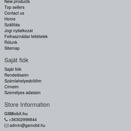
New products
Top sellers
Contact us
Home
Szállítás
Jogi nyilatkozat
Felhasználási feltételek
Rólunk
Sitemap
Saját fiók
Saját fiók
Rendeléseim
Számlahelyesbítőim
Címeim
Személyes adataim
Store Information
GSMobil.hu
+36302998844
admin@gsmobil.hu