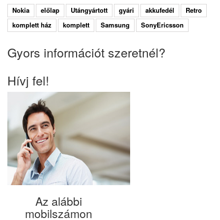
Nokia
előlap
Utángyártott
gyári
akkufedél
Retro
komplett ház
komplett
Samsung
SonyEricsson
Gyors információt szeretnél?
Hívj fel!
Az alábbi
mobilszámon