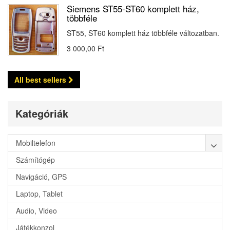
Siemens ST55-ST60 komplett ház,
többféle
ST55, ST60 komplett ház többféle változatban.
3 000,00 Ft‎
All best sellers
Kategóriák
Mobiltelefon
Számítógép
Navigáció, GPS
Laptop, Tablet
Audio, Video
Játékkonzol