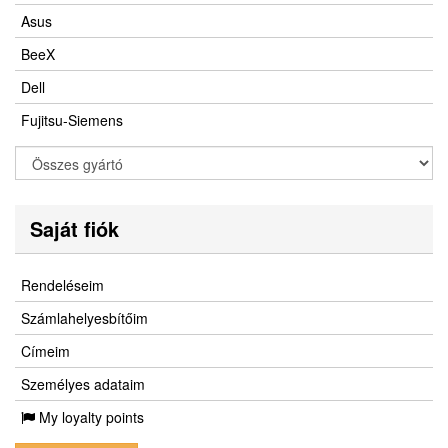
Asus
BeeX
Dell
Fujitsu-Siemens
Saját fiók
Rendeléseim
Számlahelyesbítőim
Címeim
Személyes adataim
My loyalty points