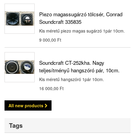
Piezo magassugárzó tölcsér, Conrad
Soundcraft 335835
Kis méretű piezo magas sugárzó 1pár 10cm.
9 000,00 Ft‎
Soundcraft CT-252kha. Nagy
teljesítményű hangszóró pár, 10cm.
Kis méretű hangszóró 1pár 10cm.
16 000,00 Ft‎
All new products
Tags