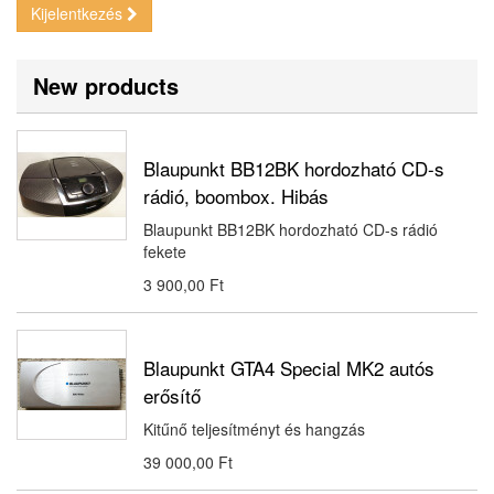
Kijelentkezés
New products
Blaupunkt BB12BK hordozható CD-s
rádió, boombox. Hibás
Blaupunkt BB12BK hordozható CD-s rádió
fekete
3 900,00 Ft‎
Blaupunkt GTA4 Special MK2 autós
erősítő
Kitűnő teljesítményt és hangzás
39 000,00 Ft‎