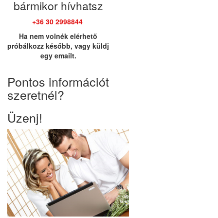
bármikor hívhatsz
+36 30 2998844
Ha nem volnék elérhető
próbálkozz később, vagy küldj
egy emailt.
Pontos információt
szeretnél?
Üzenj!