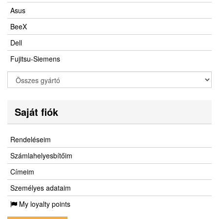
Asus
BeeX
Dell
Fujitsu-Siemens
Saját fiók
Rendeléseim
Számlahelyesbítőim
Címeim
Személyes adataim
My loyalty points