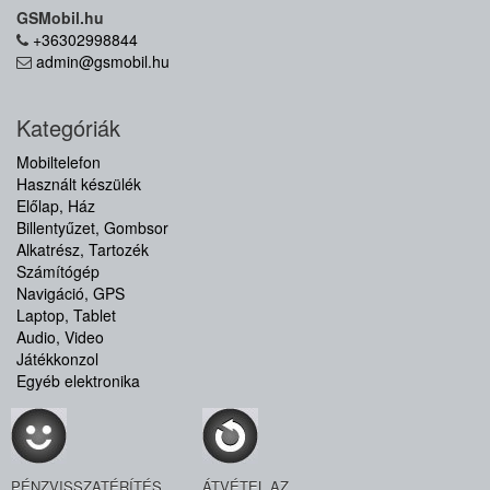
GSMobil.hu
+36302998844
admin@gsmobil.hu
Kategóriák
Mobiltelefon
Használt készülék
Előlap, Ház
Billentyűzet, Gombsor
Alkatrész, Tartozék
Számítógép
Navigáció, GPS
Laptop, Tablet
Audio, Video
Játékkonzol
Egyéb elektronika
PÉNZVISSZATÉRÍTÉS
ÁTVÉTEL AZ