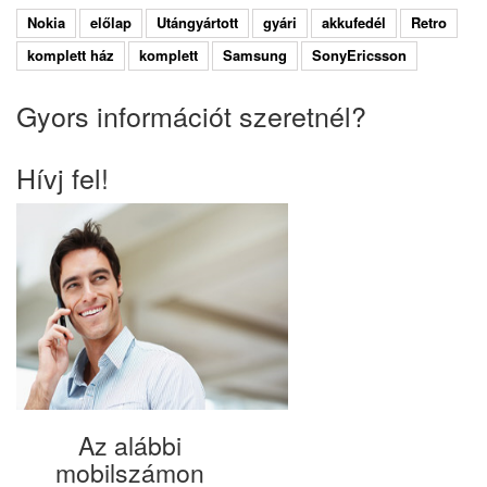
Nokia
előlap
Utángyártott
gyári
akkufedél
Retro
komplett ház
komplett
Samsung
SonyEricsson
Gyors információt szeretnél?
Hívj fel!
Az alábbi
mobilszámon