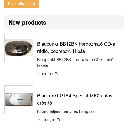
Kijelentkezés
New products
Blaupunkt BB12BK hordozható CD-s
rádió, boombox. Hibás
Blaupunkt BB12BK hordozható CD-s rádió
fekete
3 900,00 Ft‎
Blaupunkt GTA4 Special MK2 autós
erősítő
Kitűnő teljesítményt és hangzás
39 000,00 Ft‎