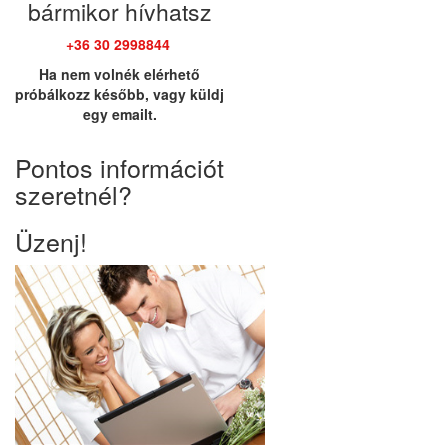
bármikor hívhatsz
+36 30 2998844
Ha nem volnék elérhető
próbálkozz később, vagy küldj
egy emailt.
Pontos információt
szeretnél?
Üzenj!