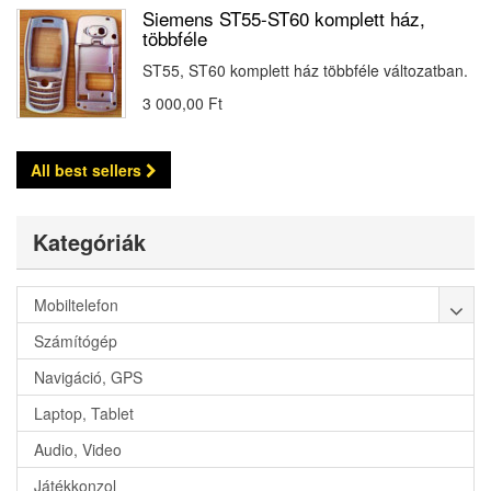
Siemens ST55-ST60 komplett ház,
többféle
ST55, ST60 komplett ház többféle változatban.
3 000,00 Ft‎
All best sellers
Kategóriák
Mobiltelefon
Számítógép
Navigáció, GPS
Laptop, Tablet
Audio, Video
Játékkonzol