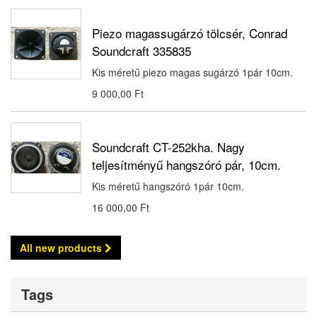
Piezo magassugárzó tölcsér, Conrad
Soundcraft 335835
Kis méretű piezo magas sugárzó 1pár 10cm.
9 000,00 Ft‎
Soundcraft CT-252kha. Nagy
teljesítményű hangszóró pár, 10cm.
Kis méretű hangszóró 1pár 10cm.
16 000,00 Ft‎
All new products
Tags